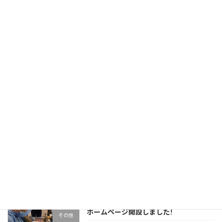
性合併症と […]
続きを読む
ホームページ開設しました!
その他
2023年2月23日
仙台徳洲会病院 心臓血管外科のホームページ
を開設しました。心臓や血管の検査や治療を専
門としています。これからもみなさまのお役に
立てますように努めてまいります。心臓や血管
にかかわる話題や健康につながるような情報を
発信してま […]
続きを読む
最近の投稿
ホームページ開設しました!
その他